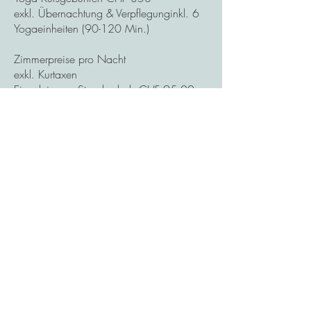
exkl. Übernachtung & Verpflegunginkl. 6
Yogaeinheiten (90-120 Min.)
Zimmerpreise pro Nacht
exkl. Kurtaxen
Einzelzimmer Standard ab CHF 95.00
Doppelzimmer Standard ab CHF 160.00
Doppelzimmer in Einzelbelegung ab CHF
115.00
Weitere Zimmerkategorien auf der
Unterkunftsseite
Verpflegung in der Casa Santa Stefano
CHF 129
wird vor Ort bezahlt
3x Yogi Brunch
2x vegetarisches Abendessen
Bio-Kaffee und Bio-Tee tagsüber, Früchte
der Saison, Nachmittagssnack
Gratisparkplatz bei der Monte Lema Bahn